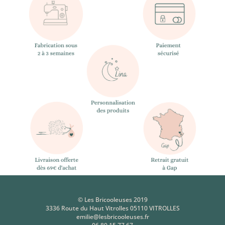
© Les Bricooleuses 2019
3336 Route du Haut Vitrolles 05110 VITROLLES
emilie@lesbricooleuses.fr