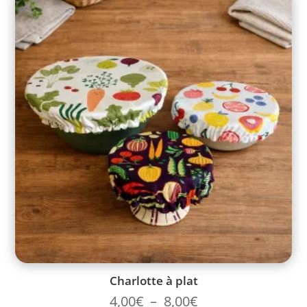
Charlotte à plat
4,00
€
–
8,00
€