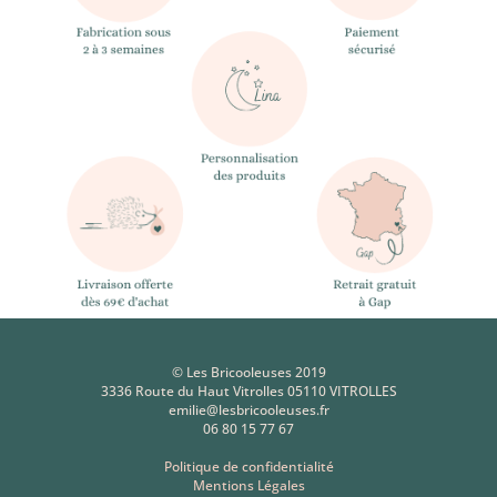
© Les Bricooleuses 2019
3336 Route du Haut Vitrolles 05110 VITROLLES
emilie@lesbricooleuses.fr
06 80 15 77 67
Politique de confidentialité
Mentions Légales