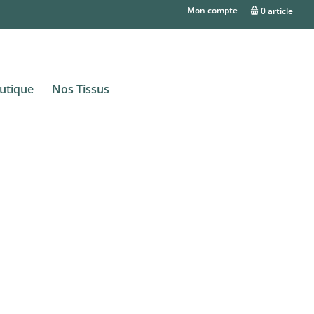
Mon compte
0 article
utique
Nos Tissus